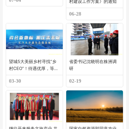
07-04
村建设工作方案》的通知
06-28
望城5大美丽乡村寻找“乡
省委书记沈晓明在株洲调
村CEO”！待遇优厚，等你
研
来报名→
03-30
02-19
继往开来服务文旅产业 共
国家自然资源部同意农业