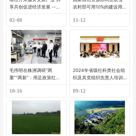
享共创促进经济发展 --益
农村部可用10%的建设用
阳市旅游文化研究会第二
地发展乡村振兴产业计划
02-08
11-12
届换届选举
指标！
毛伟明在株洲调研“两
2024年省级社科类社会组
重”“两新”：用足政策红利
织及其党组织负责人培训
加快项目建设 让企业群众
班开班
10-16
09-12
得到更多实惠