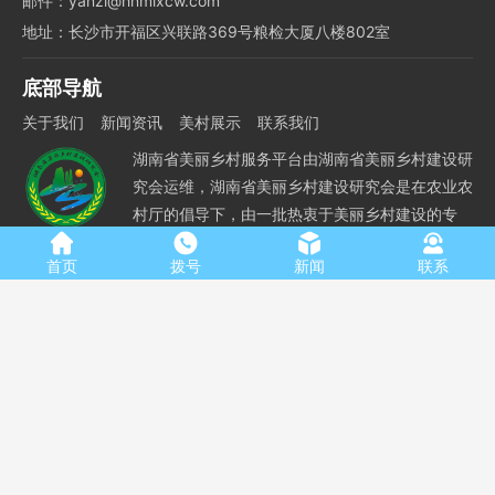
邮件：yanzi@hnmlxcw.com
地址：长沙市开福区兴联路369号粮检大厦八楼802室
底部导航
关于我们
新闻资讯
美村展示
联系我们
湖南省美丽乡村服务平台由湖南省美丽乡村建设研
究会运维，湖南省美丽乡村建设研究会是在农业农
村厅的倡导下，由一批热衷于美丽乡村建设的专
家、教授以及一线工程技术人员共同发起成立的社
首页
拨号
新闻
联系
团组织，是专注于湖南美丽乡村建设的研究、宣传、培训、咨询等
各项服务的公益性团体。业务上接受湖南省社科联、省农业农村厅
和省民政厅指导。
本站内容、图片、视频如有涉及侵犯版权，请及时通知我们并提供相
关证明材料，我们核实后会立即删除。
湖南省美丽乡村服务平台
版权所有
湘ICP备17024399号
技术支
持：
友点软件