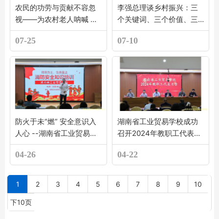
农民的功劳与贡献不容忽
李强总理谈乡村振兴：三
视——为农村老人呐喊 绝
个关键词、三个价值、三
不仅仅只是同情
个空间、三个趋势
07-25
07-10
防火于未“燃” 安全意识入
湖南省工业贸易学校成功
人心 --湖南省工业贸易学
召开2024年教职工代表大
校开展消防安全知识讲座
会，共谋学校发展蓝图
04-26
04-22
暨消防逃生疏散演练
1
2
3
4
5
6
7
8
9
10
下10页