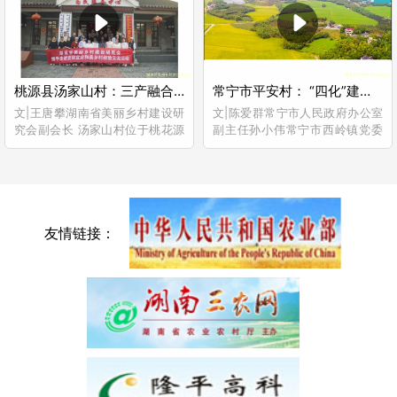
邻，南与老谢家、石富冲、南
源...
桃源县汤家山村：三产融合赋能乡村振兴
常宁市平安村： “四化”建设赋能乡村振兴
文|王唐攀湖南省美丽乡村建设研
文|陈爱群常宁市人民政府办公室
究会副会长 汤家山村位于桃花源
副主任孙小伟常宁市西岭镇党委
旅游管理区中部，紧邻驰名中外
副书记、镇长 平安村位于衡阳市
的国家级5A景区——桃花源风景
常宁市中部，西邻大义山麓，东
名胜区及桃花源古镇，常吉高
临舂陵江畔，X074县道穿村而
速、319国道穿村而过，地理位
过，地理位置优越，交通便利。
置...
全村土地面积12218亩，...
友情链接：