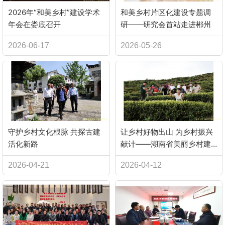
2026年“和美乡村”建设学术
和美乡村片区化建设专题调
年会在娄底召开
研——研究会首站走进郴州
2026-06-17
2026-05-26
守护乡村文化根脉 共探古建
让乡村好物出山 为乡村振兴
活化新路
献计——湖南省美丽乡村建
设研究会专家学者赴茶陵县
2026-04-21
2026-04-12
双泉村指导交流