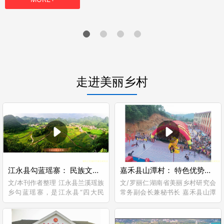
走进美丽乡村
江永县勾蓝瑶寨： 民族文化产业赋能乡村振兴
嘉禾县山潭村： 特色优势产业推进乡村振兴
文/本刊作者整理 江永县兰溪瑶族
文/罗丽仁湖南省美丽乡村研究会
乡勾蓝瑶寨，是江永县“四大民
常务副会长兼秘书长 嘉禾县山潭
瑶”之一勾蓝瑶聚居地，有"天堂瑶
行政村位于坦坪镇正北面，与新
寨"之美誉，全村瑶族人口占95%,
田县陶岭镇紧邻，是嘉禾县的“北
辖19个村民小组518户22...
大门”。东部与峰塘、皇峰两村相