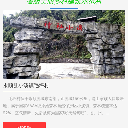
省级美丽乡村建设示范村
永顺县小溪镇毛坪村
毛坪村位于永顺县城东南部，距县城150公里，是土家族人口聚居
地，属于国家AAAA级原始森林自然保护区小溪镇。森林覆盖率达
92%，空气清新，先后被评为国家级“天然氧吧”，省、州、...
亩
MORE+