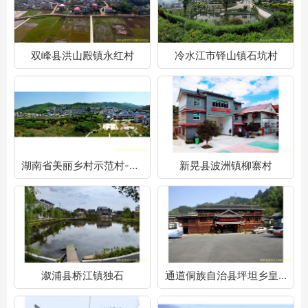
双峰县洪山殿镇永红村
冷水江市铎山镇石坑村
湖南省美丽乡村示范村-娄底篇
新晃县波洲镇柳寨村
溆浦县桥江镇独石
通道侗族自治县坪坦乡皇都村