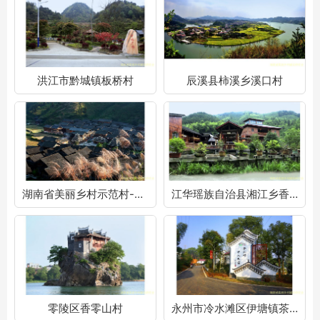
洪江市黔城镇板桥村
辰溪县柿溪乡溪口村
湖南省美丽乡村示范村-怀化篇
江华瑶族自治县湘江乡香草源村
零陵区香零山村
永州市冷水滩区伊塘镇茶花村