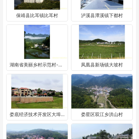
保靖县比耳镇比耳村
泸溪县潭溪镇下都村
湖南省美丽乡村示范村-湘西自治州篇
凤凰县新场镇大坡村
娄底经济技术开发区大埠桥办事处南阳村
娄星区双江乡洪山村