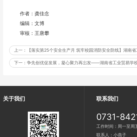
作者：龚佳念
编辑：文博
审核：王唐攀
上一：
【落实第25个安全生产月 筑牢校园消防安全防线】湖南
下一：
争先创优促发展，凝心聚力再岀发——湖南省工业贸易学校
关于我们
联系我们
0731-842
工作时间：周一至周五 9
联系人：小燕子