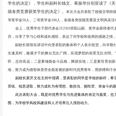
学生的决定》，学生科副科长钱文、蒋振华分别宣读了《关于授予
级各类竞赛获奖学生的决定》。
本次大会共表彰了校级文明班级1
等奖学金50人、二等奖学金100人，各级各类技能竞赛及文明风采活
会上，优秀学生干部代表会计2501班阳山丽、奖学金获得者代表商
历，分享了学习心得和成长感悟，表达了对学校和老师的感谢之情
副校长陈智在讲话中向受表彰的集体和个人表示祝贺，向辛勤付出
生逢其时，施展才干的舞台无比广阔，实现梦想的前景无比光明。
怀，志存高远；二是要锤炼奋斗品格，脚踏实地；三是要培育创新
地，努力成为德智体美劳全面发展的新时代优秀青年，用拼搏和汗
副校长莫开文在主持中强调，受表彰的同学是学校的标杆，希望
苦练、锐意进取，努力成长为有理想、敢担当、能吃苦、肯奋斗的
此次表彰大会，既是对优秀学生与先进集体的肯定与嘉奖，也为
围，为学校学风校风建设和人才培养注入强劲动力。