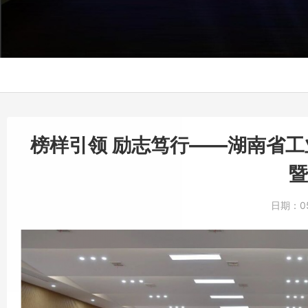
榜样引领 励志笃行——湖南省工业
暨
日期：
0