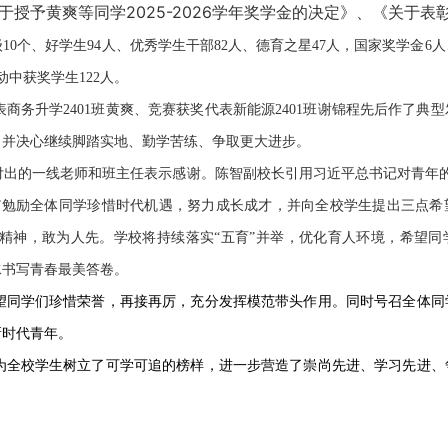
黄爽等同学2025-2026学年奖学金的决定》、《关于表彰20
0个、好学生94人、优秀学生干部82人、德育之星47人，国家奖学金6人
动中获奖学生122人。
务升学2401班黄爽、竞赛获奖代表新能源2401班谢锦程先后作了典
，并决心继续脚踏实地、勤学苦练、争取更大进步。
的一线老师和班主任表示感谢。陈智副校长引用习近平总书记对青年的
”勉励全体同学珍惜时代机遇，努力成长成才，并向全校学生提出三点希
精神，敢为人先。学校将持续落实“五育”并举，优化育人环境，希望同
水书写青春最美答卷。
同学们珍惜荣誉，再接再厉，充分发挥模范带头作用。同时号召全体同
新时代青年。
全校学生树立了可学可追的榜样，进一步营造了崇尚先进、学习先进、