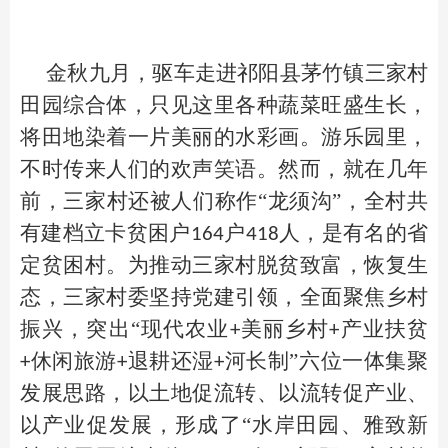
金秋九月，驱车走进祁阳县茅竹镇三家村
田园综合体，只见这里各种蔬菜旺盛生长，
将田地染着一片美丽的水彩画。游乐园里，
不时传来人们的欢声笑语。然而，就在几年
前，三家村还被人们称作“龙须沟”，全村共
有建档立卡贫困户
户
人，是有名的省
164
418
定贫困村。为推动三家村脱贫致富，恢复生
态，三家村委坚持党建引领，全面聚焦乡村
振兴，突出“现代农业
美丽乡村
产业扶贫
+
+
休闲旅游
退耕还湿
河长制”六位一体集聚
+
+
+
发展思路，以土地促流转、以流转促产业、
以产业促发展，形成了“水岸田园、雅致新