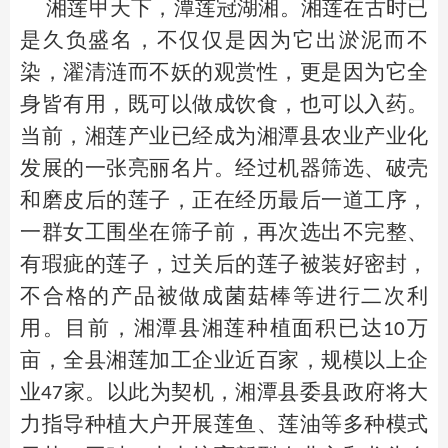
湘莲甲天下，潭莲冠湖湘。湘莲在古时已
是久负盛名，不仅仅是因为它出淤泥而不
染，濯清涟而不妖的观赏性，更是因为它全
身皆有用，既可以做成饮食，也可以入药。
当前，湘莲产业已经成为湘潭县农业产业化
发展的一张亮丽名片。经过机器筛选、破壳
和磨皮后的莲子，正在经历最后一道工序，
一群女工围坐在筛子前，再次选出不完整、
有瑕疵的莲子，过关后的莲子被装好密封，
不合格的产品被做成菌菇棒等进行二次利
用。目前，湘潭县湘莲种植面积已达
万
10
亩，全县湘莲加工企业近百家，规模以上企
业
家。以此为契机，湘潭县委县政府将大
47
力指导种植大户开展莲鱼、莲油等多种模式