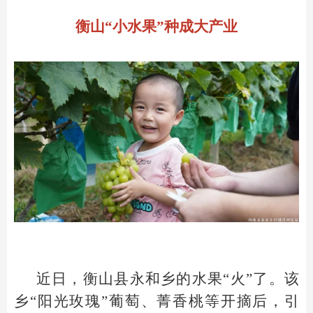
衡山“小水果”种成大产业
近日，衡山县永和乡的水果“火”了。该
乡“阳光玫瑰”葡萄、菁香桃等开摘后，引