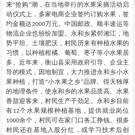
来“抢购”潮，在当地举行的水果采摘活动启
动仪式上，多家电商企业签约订购水果，签
约金额达
万元。中国邮政、顺丰速运等
2000
物流企业也纷纷加盟。永和乡紧邻湘江，地
势平坦、土壤肥沃，村民历来有种植水果的
习惯，以种植柑橘、葡萄、枣子等小水果居
多。近年来，衡山县采用政府引导、企业主
导的模式，因地制宜，大力推进永和乡小水
果种植，打造“小水果之乡”品牌。得天独厚
的地理条件，使永和乡的水果品质高。水果
香甜迎客来，村民生产干劲足。永和乡目前
有
个水果规模种植基地，提供就业岗位
12
余个，村民可在家门口务工挣钱。很多
1000
村民还在基地入股分红，或学习技术后创