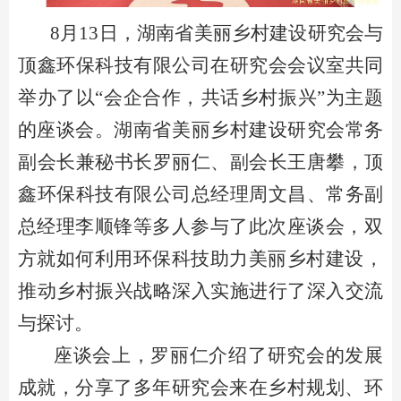
8月13日
，
湖南省
‌美丽乡村建设研究会与
顶鑫
环保科技有限公司在
研究会会议室
共同
举办了以
“
会企合作
，
‌共话乡村振兴”为主题
的座谈会。
湖南省
‌美丽乡村建设研究
会常务
副会长兼秘书长罗丽仁、副会长王唐攀，
顶
鑫环保科技有限公司总经理周文昌
、
常务副
总经理李顺锋
等多人参与了此次座谈会，
‌双
方就如何利用环保科技助力美丽乡村建设，‌
推动乡村振兴战略深入实施进行了深入交流
与探讨。‌
座谈会上，
罗丽仁介绍了研究会的发展
成就，
分享了多年
研究会
来在乡村规划、
‌环