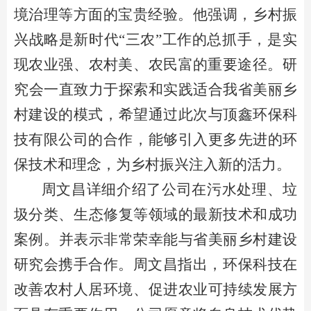
境治理等方面的宝贵经验
。他
强调，
‌乡村振
兴战略是新时代“三农”工作的总抓手，‌是实
现农业强、‌农村美、‌农民富的重要途径。‌研
究会一直致力于探索和实践适合我
省
美丽乡
村建设
的
模式，
‌希望通过此次与
顶鑫
环保科
技有限公司的合作，
‌能够引入更多先进的环
保技术和理念，‌为乡村振兴注入新的活力。
周文昌
详细介绍了公司在污水处理、
‌垃
圾分类、‌生态修复等领域的最新技术和成功
案例。‌并表示非常荣幸能与
省
美丽乡村建设
研究会携手合作。
周文昌
指出，
‌环保科技在
改善农村人居环境、‌促进农业可持续发展方