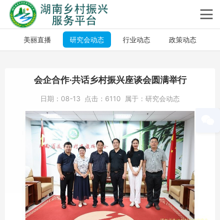
美丽直播
研究会动态
行业动态
政策动态
会企合作·共话乡村振兴座谈会圆满举行
日期：
08-13
点击：
6110
属于：
研究会动态