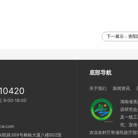
下一展示：
资阳
底部导航
10420
关于我们
新闻资讯
:00-18:00
湖南省美
设研究会
及一线工
8
究、宣传
cw.com
农业农村厅和省民政厅指
联路369号粮检大厦八楼802室