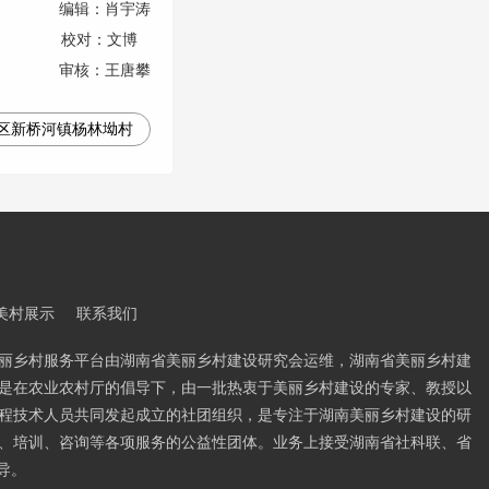
编辑：肖宇涛
校对：文博
审核：王唐攀
区新桥河镇杨林坳村
美村展示
联系我们
丽乡村服务平台由湖南省美丽乡村建设研究会运维，湖南省美丽乡村建
是在农业农村厅的倡导下，由一批热衷于美丽乡村建设的专家、教授以
程技术人员共同发起成立的社团组织，是专注于湖南美丽乡村建设的研
、培训、咨询等各项服务的公益性团体。业务上接受湖南省社科联、省
导。