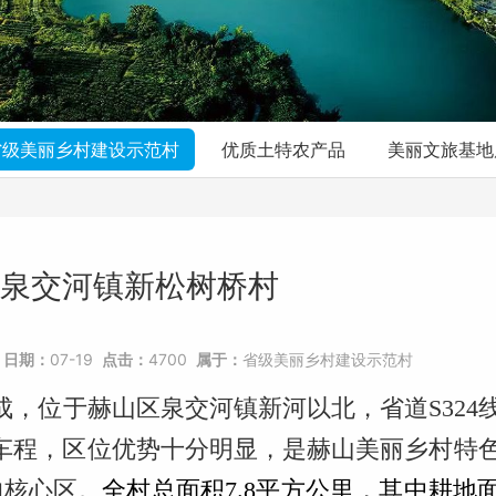
省级美丽乡村建设示范村
优质土特农产品
美丽文旅基地
泉交河镇新松树桥村
日期：
07-19
点击：
4700
属于：
省级美丽乡村建设示范村
，位于赫山区泉交河镇新河以北，省道S324
时车程，区位优势十分明显，是赫山美丽乡村特
的核心区。
全村总面积7.8平方公里，其中耕地面